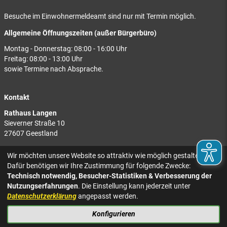
Besuche im Einwohnermeldeamt sind nur mit Termin möglich.
Allgemeine Öffnungszeiten (außer Bürgerbüro)
Montag - Donnerstag: 08:00 - 16:00 Uhr
Freitag: 08:00 - 13:00 Uhr
sowie Termine nach Absprache.
Kontakt
Rathaus Langen
Sieverner Straße 10
27607 Geestland
Rathaus Bad Bederkesa
Wir möchten unsere Website so attraktiv wie möglich gestalten.
Am Markt 8
Dafür benötigen wir Ihre Zustimmung für folgende Zwecke:
27624 Geestland
Technisch notwendig, Besucher-Statistiken & Verbesserung der
Nutzungserfahrungen
. Die Einstellung kann jederzeit unter
Tel.: 04743 937-2300
Datenschutzerklärung
angepasst werden.
Konfigurieren
KONTAKT
NACH OBEN