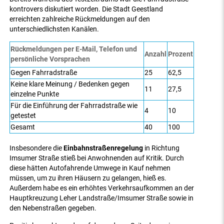
kontrovers diskutiert worden. Die Stadt Geestland
erreichten zahlreiche Rückmeldungen auf den
unterschiedlichsten Kanälen.
Rückmeldungen per E-Mail, Telefon und
Anzahl
Prozent
persönliche Vorsprachen
Gegen Fahrradstraße
25
62,5
Keine klare Meinung / Bedenken gegen
11
27,5
einzelne Punkte
Für die Einführung der Fahrradstraße wie
4
10
getestet
Gesamt
40
100
Insbesondere die
Einbahnstraßenregelung
in Richtung
Imsumer Straße stieß bei Anwohnenden auf Kritik. Durch
diese hätten Autofahrende Umwege in Kauf nehmen
müssen, um zu ihren Häusern zu gelangen, hieß es.
Außerdem habe es ein erhöhtes Verkehrsaufkommen an der
Hauptkreuzung Leher Landstraße/Imsumer Straße sowie in
den Nebenstraßen gegeben.