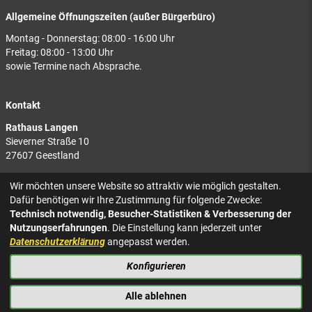
Allgemeine Öffnungszeiten (außer Bürgerbüro)
Montag - Donnerstag: 08:00 - 16:00 Uhr
Freitag: 08:00 - 13:00 Uhr
sowie Termine nach Absprache.
Kontakt
Rathaus Langen
Sieverner Straße 10
27607 Geestland
Rathaus Bad Bederkesa
Wir möchten unsere Website so attraktiv wie möglich gestalten.
Am Markt 8
Dafür benötigen wir Ihre Zustimmung für folgende Zwecke:
27624 Geestland
Technisch notwendig, Besucher-Statistiken & Verbesserung der
Nutzungserfahrungen
. Die Einstellung kann jederzeit unter
Tel.: 04743 937-2300
Datenschutzerklärung
angepasst werden.
Konfigurieren
KONTAKT
NACH OBEN
IMPRESSUM
Alle ablehnen
DATENSCHUTZ