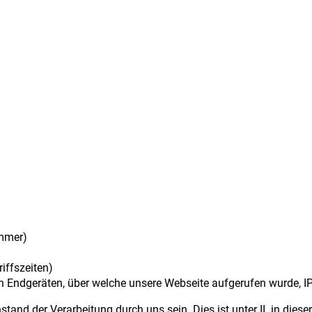
ummer)
iffszeiten)
 Endgeräten, über welche unsere Webseite aufgerufen wurde, I
stand der Verarbeitung durch uns sein. Dies ist unter II. in d