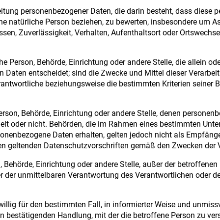
beitung personenbezogener Daten, die darin besteht, dass dies
ne natürliche Person beziehen, zu bewerten, insbesondere um Asp
essen, Zuverlässigkeit, Verhalten, Aufenthaltsort oder Ortswechse
sche Person, Behörde, Einrichtung oder andere Stelle, die allein
 Daten entscheidet; sind die Zwecke und Mittel dieser Verarbei
rantwortliche beziehungsweise die bestimmten Kriterien seine
 Person, Behörde, Einrichtung oder andere Stelle, denen person
andelt oder nicht. Behörden, die im Rahmen eines bestimmten U
onenbezogene Daten erhalten, gelten jedoch nicht als Empfänger
en geltenden Datenschutzvorschriften gemäß den Zwecken der V
n, Behörde, Einrichtung oder andere Stelle, außer der betroffen
r der unmittelbaren Verantwortung des Verantwortlichen oder des
iwillig für den bestimmten Fall, in informierter Weise und unm
en bestätigenden Handlung, mit der die betroffene Person zu verst