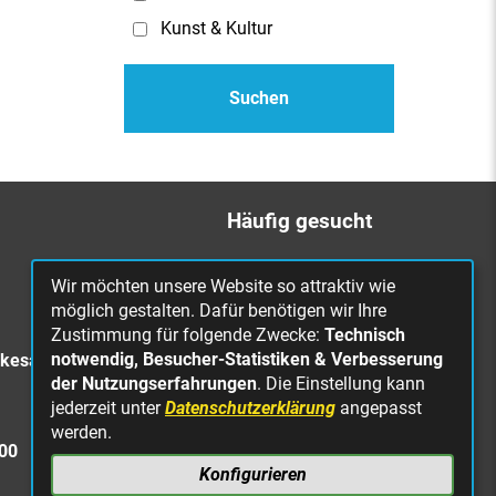
Kunst & Kultur
Häufig gesucht
Bürgerbüro
Wir möchten unsere Website so attraktiv wie
Online Rathaus
möglich gestalten. Dafür benötigen wir Ihre
Zustimmung für folgende Zwecke:
Technisch
Was erledige ich wo?
notwendig, Besucher-Statistiken & Verbesserung
rkesa
Stellenangebote
der Nutzungserfahrungen
. Die Einstellung kann
jederzeit unter
Datenschutzerklärung
angepasst
Mängelmeldung
werden.
Straßenbeleuchtung
300
defekt
Konfigurieren