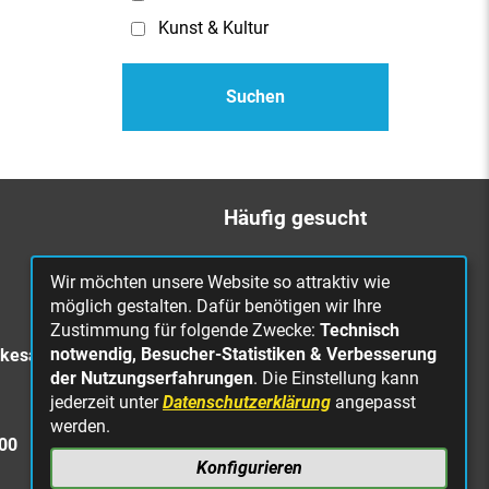
Kunst & Kultur
Häufig gesucht
Bürgerbüro
Wir möchten unsere Website so attraktiv wie
Online Rathaus
möglich gestalten. Dafür benötigen wir Ihre
Zustimmung für folgende Zwecke:
Technisch
Was erledige ich wo?
notwendig, Besucher-Statistiken & Verbesserung
rkesa
Stellenangebote
der Nutzungserfahrungen
. Die Einstellung kann
jederzeit unter
Datenschutzerklärung
angepasst
Mängelmeldung
werden.
Straßenbeleuchtung
300
defekt
Konfigurieren