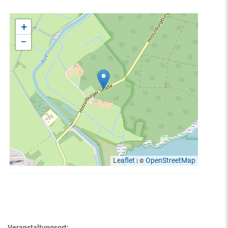
+
−
Leaflet
OpenStreetMap
| ©
Veranstaltungsort: