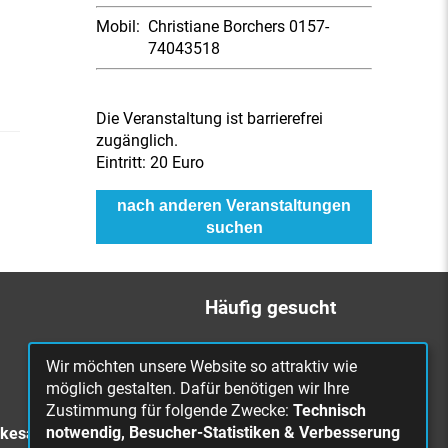
Mobil:
Christiane Borchers 0157-
74043518
Die Veranstaltung ist barrierefrei
zugänglich.
Eintritt:
20 Euro
nach anderen Veranstaltungen
suchen
Häufig gesucht
Bürgerbüro
Wir möchten unsere Website so attraktiv wie
Online Rathaus
möglich gestalten. Dafür benötigen wir Ihre
Zustimmung für folgende Zwecke:
Technisch
Was erledige ich wo?
notwendig, Besucher-Statistiken & Verbesserung
rkesa
Stellenangebote