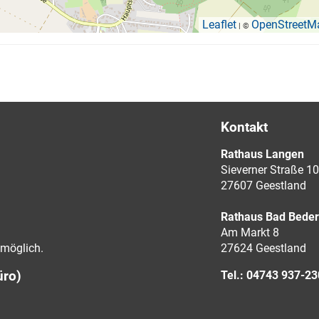
Leaflet
OpenStreetM
| ©
Kontakt
Rathaus Langen
Sieverner Straße 10
27607 Geestland
Rathaus Bad Bede
Am Markt 8
möglich.
27624 Geestland
üro)
Tel.: 04743 937-2