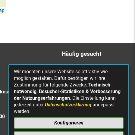
ap
Häufig gesucht
Bürgerbüro
Wir möchten unsere Website so attraktiv wie
Online Rathaus
möglich gestalten. Dafür benötigen wir Ihre
Zustimmung für folgende Zwecke:
Technisch
Was erledige ich wo?
notwendig, Besucher-Statistiken & Verbesserung
rkesa
Stellenangebote
der Nutzungserfahrungen
. Die Einstellung kann
jederzeit unter
Datenschutzerklärung
angepasst
Mängelmeldung
werden.
Straßenbeleuchtung
300
defekt
Konfigurieren