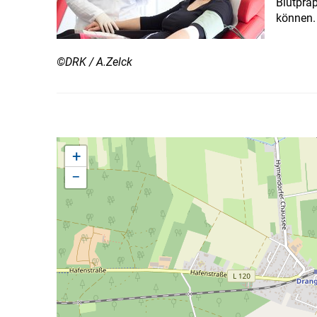
Blutprä
können.
©DRK / A.Zelck
+
−