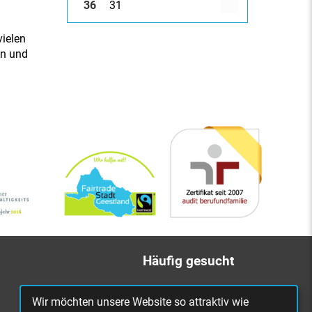
36
31
vielen
en und
Häufig gesucht
Bürgerbüro
Wir möchten unsere Website so attraktiv wie