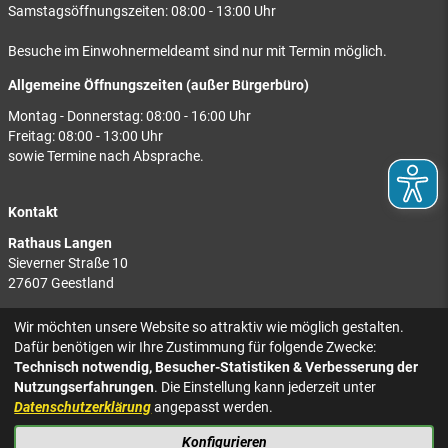
Samstagsöffnungszeiten: 08:00 - 13:00 Uhr
Besuche im Einwohnermeldeamt sind nur mit Termin möglich.
Allgemeine Öffnungszeiten (außer Bürgerbüro)
Montag - Donnerstag: 08:00 - 16:00 Uhr
Freitag: 08:00 - 13:00 Uhr
sowie Termine nach Absprache.
Kontakt
Rathaus Langen
Sieverner Straße 10
27607 Geestland
Rathaus Bad Bederkesa
Wir möchten unsere Website so attraktiv wie möglich gestalten.
Am Markt 8
Dafür benötigen wir Ihre Zustimmung für folgende Zwecke:
27624 Geestland
Technisch notwendig, Besucher-Statistiken & Verbesserung der
Nutzungserfahrungen
. Die Einstellung kann jederzeit unter
Tel.: 04743 937-2300
Datenschutzerklärung
angepasst werden.
Konfigurieren