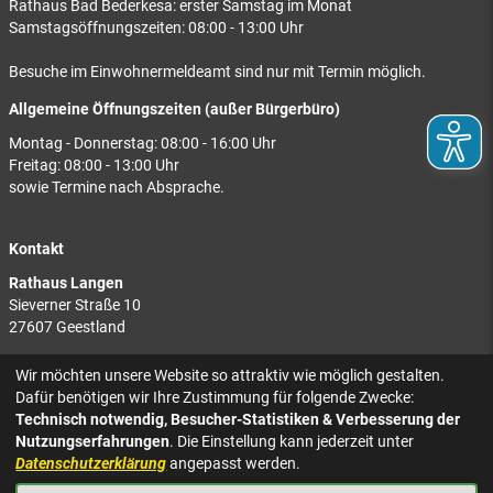
Rathaus Bad Bederkesa: erster Samstag im Monat
Samstagsöffnungszeiten: 08:00 - 13:00 Uhr
Besuche im Einwohnermeldeamt sind nur mit Termin möglich.
Allgemeine Öffnungszeiten (außer Bürgerbüro)
Montag - Donnerstag: 08:00 - 16:00 Uhr
Freitag: 08:00 - 13:00 Uhr
sowie Termine nach Absprache.
Kontakt
Rathaus Langen
Sieverner Straße 10
27607 Geestland
Rathaus Bad Bederkesa
Wir möchten unsere Website so attraktiv wie möglich gestalten.
Am Markt 8
Dafür benötigen wir Ihre Zustimmung für folgende Zwecke:
27624 Geestland
Technisch notwendig, Besucher-Statistiken & Verbesserung der
Nutzungserfahrungen
. Die Einstellung kann jederzeit unter
Tel.: 04743 937-2300
Datenschutzerklärung
angepasst werden.