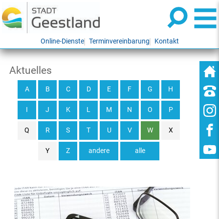
Online-Dienste
Terminvereinbarung
Kontakt
Aktuelles
A
B
C
D
E
F
G
H
I
J
K
L
M
N
O
P
Q
R
S
T
U
V
W
X
Y
Z
andere
alle