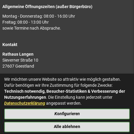
Allgemeine Öffnungszeiten (außer Bürgerbüro)
Montag - Donnerstag: 08:00 - 16:00 Uhr
Freitag: 08:00 - 13:00 Uhr
sowie Termine nach Absprache.
Kontakt
Rathaus Langen
Sieverner Straße 10
27607 Geestland
Rathaus Bad Bederkesa
Wir möchten unsere Website so attraktiv wie möglich gestalten.
Am Markt 8
Dafür benötigen wir Ihre Zustimmung für folgende Zwecke:
27624 Geestland
Technisch notwendig, Besucher-Statistiken & Verbesserung der
Nutzungserfahrungen
. Die Einstellung kann jederzeit unter
Tel.: 04743 937-2300
Datenschutzerklärung
angepasst werden.
Konfigurieren
KONTAKT
NACH OBEN
IMPRESSUM
Alle ablehnen
DATENSCHUTZ