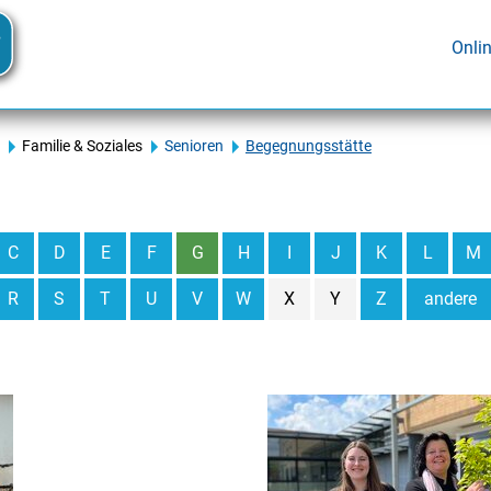
Onli
Familie & Soziales
Senioren
Begegnungsstätte
C
D
E
F
G
H
I
J
K
L
M
R
S
T
U
V
W
X
Y
Z
andere