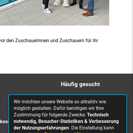
vor den Zuschauerinnen und Zuschauern für ihr
Häufig gesucht
Bürgerbüro
Wir möchten unsere Website so attraktiv wie
Online Rathaus
möglich gestalten. Dafür benötigen wir Ihre
Zustimmung für folgende Zwecke:
Technisch
Was erledige ich wo?
notwendig, Besucher-Statistiken & Verbesserung
rkesa
Stellenangebote
der Nutzungserfahrungen
. Die Einstellung kann