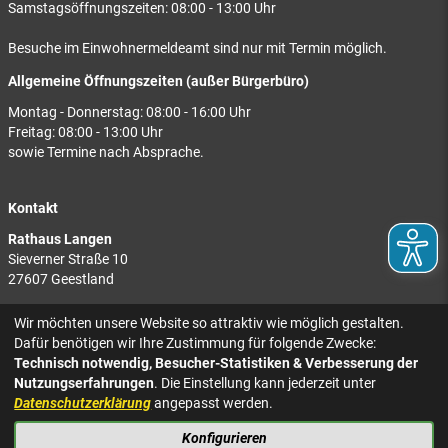
Samstagsöffnungszeiten: 08:00 - 13:00 Uhr
Besuche im Einwohnermeldeamt sind nur mit Termin möglich.
Allgemeine Öffnungszeiten (außer Bürgerbüro)
Montag - Donnerstag: 08:00 - 16:00 Uhr
Freitag: 08:00 - 13:00 Uhr
sowie Termine nach Absprache.
Kontakt
Rathaus Langen
Sieverner Straße 10
27607 Geestland
Rathaus Bad Bederkesa
Wir möchten unsere Website so attraktiv wie möglich gestalten.
Am Markt 8
Dafür benötigen wir Ihre Zustimmung für folgende Zwecke:
27624 Geestland
Technisch notwendig, Besucher-Statistiken & Verbesserung der
Nutzungserfahrungen
. Die Einstellung kann jederzeit unter
Tel.: 04743 937-2300
Datenschutzerklärung
angepasst werden.
Konfigurieren