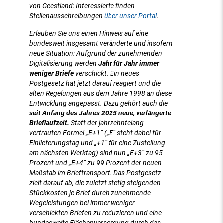
von Geestland: Interessierte finden
Stellenausschreibungen
über unser Portal
.
Erlauben Sie uns einen Hinweis auf eine
bundesweit insgesamt veränderte und insofern
neue Situation: Aufgrund der zunehmenden
Digitalisierung werden
Jahr für Jahr immer
weniger Briefe
verschickt. Ein neues
Postgesetz hat jetzt darauf reagiert und die
alten Regelungen aus dem Jahre 1998 an diese
Entwicklung angepasst. Dazu gehört auch die
seit Anfang des Jahres 2025 neue, verlängerte
Brieflaufzeit.
Statt der jahrzehntelang
vertrauten Formel „E+1“ („E“ steht dabei für
Einlieferungstag und „+1“ für eine Zustellung
am nächsten Werktag) sind nun „E+3“ zu 95
Prozent und „E+4“ zu 99 Prozent der neuen
Maßstab im Brieftransport. Das Postgesetz
zielt darauf ab, die zuletzt stetig steigenden
Stückkosten je Brief durch zunehmende
Wegeleistungen bei immer weniger
verschickten Briefen zu reduzieren und eine
bundesweite Flächenversorgung durch das