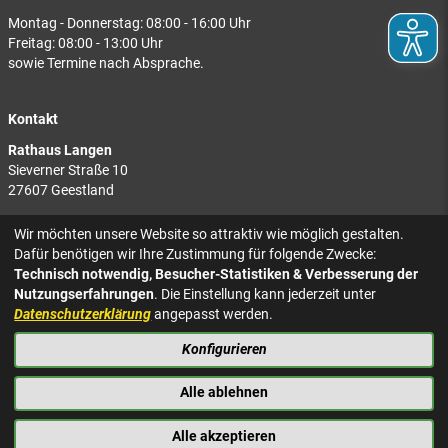
Montag - Donnerstag: 08:00 - 16:00 Uhr
Freitag: 08:00 - 13:00 Uhr
sowie Termine nach Absprache.
Kontakt
Rathaus Langen
Sieverner Straße 10
27607 Geestland
Rathaus Bad Bederkesa
Wir möchten unsere Website so attraktiv wie möglich gestalten.
Am Markt 8
Dafür benötigen wir Ihre Zustimmung für folgende Zwecke:
27624 Geestland
Technisch notwendig, Besucher-Statistiken & Verbesserung der
Nutzungserfahrungen
. Die Einstellung kann jederzeit unter
Tel.: 04743 937-2300
Datenschutzerklärung
angepasst werden.
Konfigurieren
KONTAKT
NACH OBEN
IMPRESSUM
Alle ablehnen
DATENSCHUTZ
BARRIEREFREIHEIT
Alle akzeptieren
PRESSE