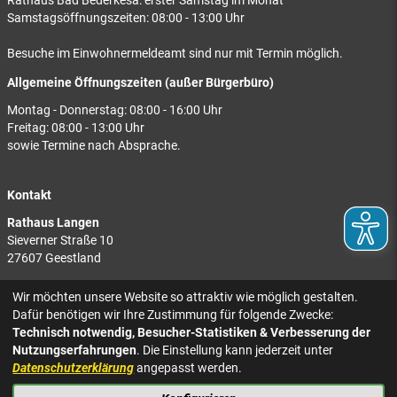
Rathaus Bad Bederkesa: erster Samstag im Monat
Samstagsöffnungszeiten: 08:00 - 13:00 Uhr
Besuche im Einwohnermeldeamt sind nur mit Termin möglich.
Allgemeine Öffnungszeiten (außer Bürgerbüro)
Montag - Donnerstag: 08:00 - 16:00 Uhr
Freitag: 08:00 - 13:00 Uhr
sowie Termine nach Absprache.
Kontakt
Rathaus Langen
Sieverner Straße 10
27607 Geestland
Rathaus Bad Bederkesa
Wir möchten unsere Website so attraktiv wie möglich gestalten.
Am Markt 8
Dafür benötigen wir Ihre Zustimmung für folgende Zwecke:
27624 Geestland
Technisch notwendig, Besucher-Statistiken & Verbesserung der
Nutzungserfahrungen
. Die Einstellung kann jederzeit unter
Tel.: 04743 937-2300
Datenschutzerklärung
angepasst werden.