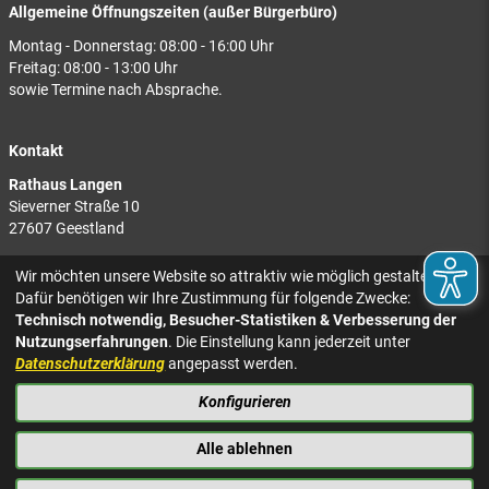
Allgemeine Öffnungszeiten (außer Bürgerbüro)
Montag - Donnerstag: 08:00 - 16:00 Uhr
Freitag: 08:00 - 13:00 Uhr
sowie Termine nach Absprache.
Kontakt
Rathaus Langen
Sieverner Straße 10
27607 Geestland
Rathaus Bad Bederkesa
Wir möchten unsere Website so attraktiv wie möglich gestalten.
Am Markt 8
Dafür benötigen wir Ihre Zustimmung für folgende Zwecke:
27624 Geestland
Technisch notwendig, Besucher-Statistiken & Verbesserung der
Nutzungserfahrungen
. Die Einstellung kann jederzeit unter
Tel.: 04743 937-2300
Datenschutzerklärung
angepasst werden.
Konfigurieren
KONTAKT
NACH OBEN
IMPRESSUM
Alle ablehnen
DATENSCHUTZ
BARRIEREFREIHEIT