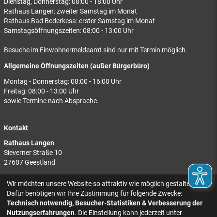
Dienstag, Donnerstag: 08:00 - 18:00 Uhr
Rathaus Langen: zweiter Samstag im Monat
Rathaus Bad Bederkesa: erster Samstag im Monat
Samstagsöffnungszeiten: 08:00 - 13:00 Uhr
Besuche im Einwohnermeldeamt sind nur mit Termin möglich.
Allgemeine Öffnungszeiten (außer Bürgerbüro)
Montag - Donnerstag: 08:00 - 16:00 Uhr
Freitag: 08:00 - 13:00 Uhr
sowie Termine nach Absprache.
Kontakt
Rathaus Langen
Sieverner Straße 10
27607 Geestland
Rathaus Bad Bederkesa
Wir möchten unsere Website so attraktiv wie möglich gestalten.
Am Markt 8
Dafür benötigen wir Ihre Zustimmung für folgende Zwecke:
27624 Geestland
Technisch notwendig, Besucher-Statistiken & Verbesserung der
Nutzungserfahrungen
. Die Einstellung kann jederzeit unter