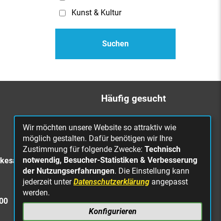
Kunst & Kultur
Häufig gesucht
Bürgerbüro
Wir möchten unsere Website so attraktiv wie
Online Rathaus
möglich gestalten. Dafür benötigen wir Ihre
Zustimmung für folgende Zwecke:
Technisch
Was erledige ich wo?
notwendig, Besucher-Statistiken & Verbesserung
rkesa
Stellenangebote
der Nutzungserfahrungen
. Die Einstellung kann
jederzeit unter
Datenschutzerklärung
angepasst
Mängelmeldung
werden.
Straßenbeleuchtung
300
defekt
Konfigurieren