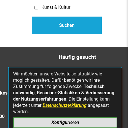
Kunst & Kultur
Häufig gesucht
Bürgerbüro
Wir möchten unsere Website so attraktiv wie
Online Rathaus
möglich gestalten. Dafür benötigen wir Ihre
Zustimmung für folgende Zwecke:
Technisch
Was erledige ich wo?
notwendig, Besucher-Statistiken & Verbesserung
rkesa
Stellenangebote
der Nutzungserfahrungen
. Die Einstellung kann
jederzeit unter
Datenschutzerklärung
angepasst
Mängelmeldung
werden.
Straßenbeleuchtung
300
defekt
Konfigurieren