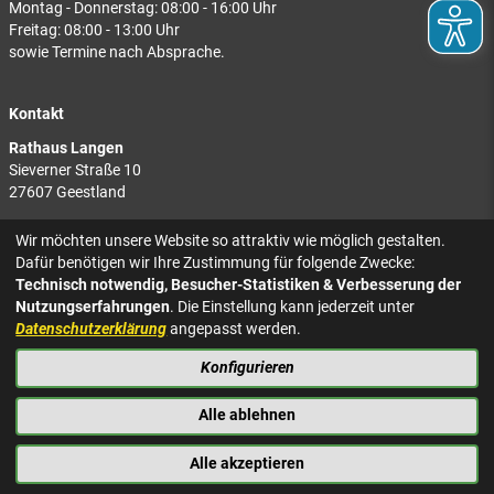
Montag - Donnerstag: 08:00 - 16:00 Uhr
Freitag: 08:00 - 13:00 Uhr
sowie Termine nach Absprache.
Kontakt
Rathaus Langen
Sieverner Straße 10
27607 Geestland
Rathaus Bad Bederkesa
Wir möchten unsere Website so attraktiv wie möglich gestalten.
Am Markt 8
Dafür benötigen wir Ihre Zustimmung für folgende Zwecke:
27624 Geestland
Technisch notwendig, Besucher-Statistiken & Verbesserung der
Nutzungserfahrungen
. Die Einstellung kann jederzeit unter
Tel.: 04743 937-2300
Datenschutzerklärung
angepasst werden.
Konfigurieren
KONTAKT
NACH OBEN
IMPRESSUM
Alle ablehnen
DATENSCHUTZ
BARRIEREFREIHEIT
Alle akzeptieren
PRESSE