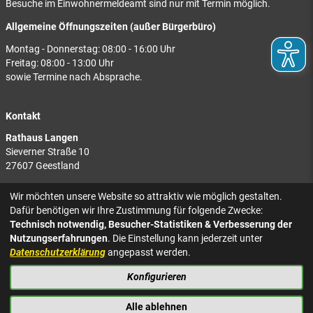
Besuche im Einwohnermeldeamt sind nur mit Termin möglich.
Allgemeine Öffnungszeiten (außer Bürgerbüro)
Montag - Donnerstag: 08:00 - 16:00 Uhr
Freitag: 08:00 - 13:00 Uhr
sowie Termine nach Absprache.
Kontakt
Rathaus Langen
Sieverner Straße 10
27607 Geestland
Rathaus Bad Bederkesa
Wir möchten unsere Website so attraktiv wie möglich gestalten.
Am Markt 8
Dafür benötigen wir Ihre Zustimmung für folgende Zwecke:
27624 Geestland
Technisch notwendig, Besucher-Statistiken & Verbesserung der
Nutzungserfahrungen
. Die Einstellung kann jederzeit unter
Tel.: 04743 937-2300
Datenschutzerklärung
angepasst werden.
Konfigurieren
KONTAKT
NACH OBEN
IMPRESSUM
Alle ablehnen