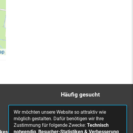
ap
Häufig gesucht
Bürgerbüro
Wir möchten unsere Website so attraktiv wie
Online Rathaus
möglich gestalten. Dafür benötigen wir Ihre
Zustimmung für folgende Zwecke:
Technisch
Was erledige ich wo?
notwendig, Besucher-Statistiken & Verbesserung
rkesa