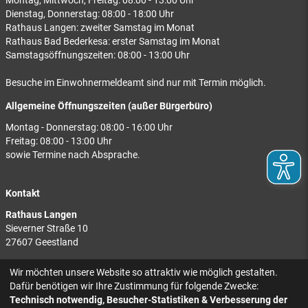
Montag, Mittwoch, Freitag: 08:00 - 13:00 Uhr
Dienstag, Donnerstag: 08:00 - 18:00 Uhr
Rathaus Langen: zweiter Samstag im Monat
Rathaus Bad Bederkesa: erster Samstag im Monat
Samstagsöffnungszeiten: 08:00 - 13:00 Uhr
Besuche im Einwohnermeldeamt sind nur mit Termin möglich.
Allgemeine Öffnungszeiten (außer Bürgerbüro)
Montag - Donnerstag: 08:00 - 16:00 Uhr
Freitag: 08:00 - 13:00 Uhr
sowie Termine nach Absprache.
Kontakt
Rathaus Langen
Sieverner Straße 10
27607 Geestland
Rathaus Bad Bederkesa
Wir möchten unsere Website so attraktiv wie möglich gestalten.
Am Markt 8
Dafür benötigen wir Ihre Zustimmung für folgende Zwecke:
27624 Geestland
Technisch notwendig, Besucher-Statistiken & Verbesserung der