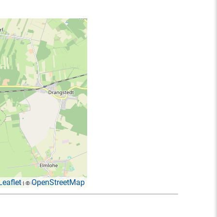
Leaflet
OpenStreetMap
| ©