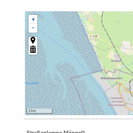
+
−
2 km
Straßenlampe Mängel
*