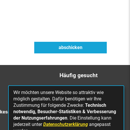
Häufig gesucht
Bürgerbüro
Wir möchten unsere Website so attraktiv wie
Online Rathaus
möglich gestalten. Dafür benötigen wir Ihre
Zustimmung für folgende Zwecke:
Technisch
Was erledige ich wo?
notwendig, Besucher-Statistiken & Verbesserung
rkesa
Stellenangebote
der Nutzungserfahrungen
. Die Einstellung kann
jederzeit unter
Datenschutzerklärung
angepasst
Mängelmeldung