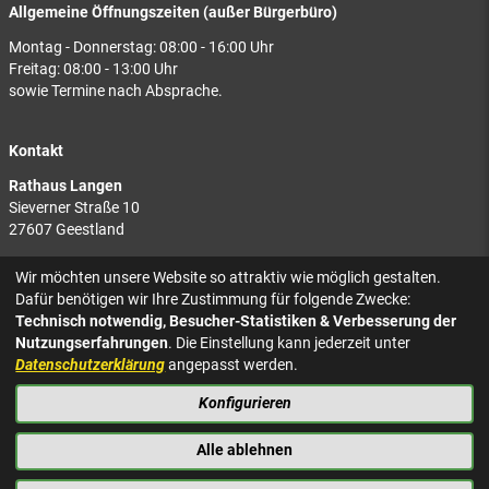
Allgemeine Öffnungszeiten (außer Bürgerbüro)
Montag - Donnerstag: 08:00 - 16:00 Uhr
Freitag: 08:00 - 13:00 Uhr
sowie Termine nach Absprache.
Kontakt
Rathaus Langen
Sieverner Straße 10
27607 Geestland
Rathaus Bad Bederkesa
Wir möchten unsere Website so attraktiv wie möglich gestalten.
Am Markt 8
Dafür benötigen wir Ihre Zustimmung für folgende Zwecke:
27624 Geestland
Technisch notwendig, Besucher-Statistiken & Verbesserung der
Nutzungserfahrungen
. Die Einstellung kann jederzeit unter
Tel.: 04743 937-2300
Datenschutzerklärung
angepasst werden.
Konfigurieren
KONTAKT
NACH OBEN
IMPRESSUM
Alle ablehnen
DATENSCHUTZ
BARRIEREFREIHEIT