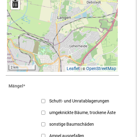
2 km
Leaflet
OpenStreetMap
| ©
Mängel
*
Schutt- und Unratablagerungen
umgeknickte Bäume, trockene Äste
sonstige Baumschäden
Ampel ausgefallen