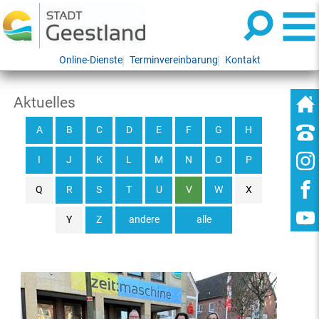
Online-Dienste
Terminvereinbarung
Kontakt
Aktuelles
A
B
C
D
E
F
G
H
I
J
K
L
M
N
O
P
Q
R
S
T
U
V
W
X
Y
Z
andere
alle