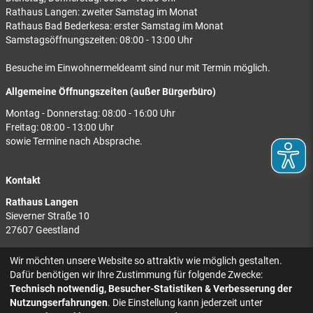
Rathaus Langen: zweiter Samstag im Monat
Rathaus Bad Bederkesa: erster Samstag im Monat
Samstagsöffnungszeiten: 08:00 - 13:00 Uhr
Besuche im Einwohnermeldeamt sind nur mit Termin möglich.
Allgemeine Öffnungszeiten (außer Bürgerbüro)
Montag - Donnerstag: 08:00 - 16:00 Uhr
Freitag: 08:00 - 13:00 Uhr
sowie Termine nach Absprache.
Kontakt
Rathaus Langen
Sieverner Straße 10
27607 Geestland
Rathaus Bad Bederkesa
Wir möchten unsere Website so attraktiv wie möglich gestalten.
Am Markt 8
Dafür benötigen wir Ihre Zustimmung für folgende Zwecke:
27624 Geestland
Technisch notwendig, Besucher-Statistiken & Verbesserung der
Nutzungserfahrungen
. Die Einstellung kann jederzeit unter
Tel.: 04743 937-2300