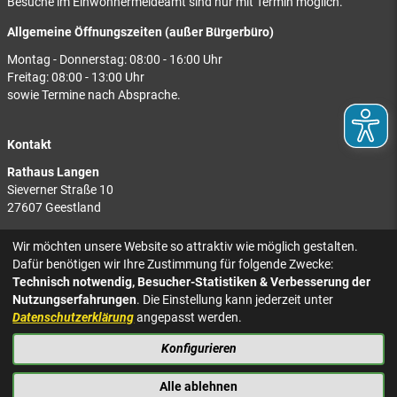
Besuche im Einwohnermeldeamt sind nur mit Termin möglich.
Allgemeine Öffnungszeiten (außer Bürgerbüro)
Montag - Donnerstag: 08:00 - 16:00 Uhr
Freitag: 08:00 - 13:00 Uhr
sowie Termine nach Absprache.
Kontakt
Rathaus Langen
Sieverner Straße 10
27607 Geestland
Rathaus Bad Bederkesa
Wir möchten unsere Website so attraktiv wie möglich gestalten.
Am Markt 8
Dafür benötigen wir Ihre Zustimmung für folgende Zwecke:
27624 Geestland
Technisch notwendig, Besucher-Statistiken & Verbesserung der
Nutzungserfahrungen
. Die Einstellung kann jederzeit unter
Tel.: 04743 937-2300
Datenschutzerklärung
angepasst werden.
Konfigurieren
KONTAKT
NACH OBEN
IMPRESSUM
Alle ablehnen
DATENSCHUTZ