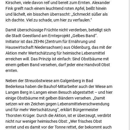
Kirschen, viele davon reif und bereit zum Ernten. Alexander
Fink greift nach einem leuchtend roten Apfel, beißt hinein
und lächelt, ein bisschen überrascht: „Schmeckt süßer als
ich dachte. Viel zu schade, um hier zu verfaulen."
Damit überschüssige Früchte nicht verderben, beteiligt sich
die Stadt Geestland am Ernteprojekt „Gelbes Band“.
Initiator ist das ZEHN (Zentrum für Ernährung und
Hauswirtschaft Niedersachsen) aus Oldenburg, das mit der
Aktion mehr Wertschätzung für heimische Lebensmittel
erreichen will. Das Prinzip ist einfach: Sind Obstbäume mit
einem gelben Band versehen, darf jeder eine Handvoll Obst
ernten.
Neben der Streuobstwiese am Galgenberg in Bad
Bederkesa haben die Bauhof-Mitarbeiter auch der Wiese am
Langen Berg in Langen einen Besuch abgestattet – und hier
einige Obstbäume mit gelben Bändern versehen. „Damit
setzen wir ein Zeichen gegen Lebensmittelverschwendung
und für mehr Wertschätzung“, erklärt Bürgermeister
Thorsten Krüger. Durch die Aktion, ist er überzeugt, verdirbt
nicht nur weniger heimisches Obst: „Wer frisches Obst
erntet und es damit vor der Tonne rettet, der bekommt auch