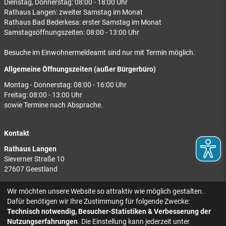
Dienstag, Donnerstag: 08:00 - 18:00 Uhr
Rathaus Langen: zweiter Samstag im Monat
Rathaus Bad Bederkesa: erster Samstag im Monat
Samstagsöffnungszeiten: 08:00 - 13:00 Uhr
Besuche im Einwohnermeldeamt sind nur mit Termin möglich.
Allgemeine Öffnungszeiten (außer Bürgerbüro)
Montag - Donnerstag: 08:00 - 16:00 Uhr
Freitag: 08:00 - 13:00 Uhr
sowie Termine nach Absprache.
Kontakt
Rathaus Langen
Sieverner Straße 10
27607 Geestland
Rathaus Bad Bederkesa
Wir möchten unsere Website so attraktiv wie möglich gestalten.
Am Markt 8
Dafür benötigen wir Ihre Zustimmung für folgende Zwecke:
27624 Geestland
Technisch notwendig, Besucher-Statistiken & Verbesserung der
Nutzungserfahrungen
. Die Einstellung kann jederzeit unter