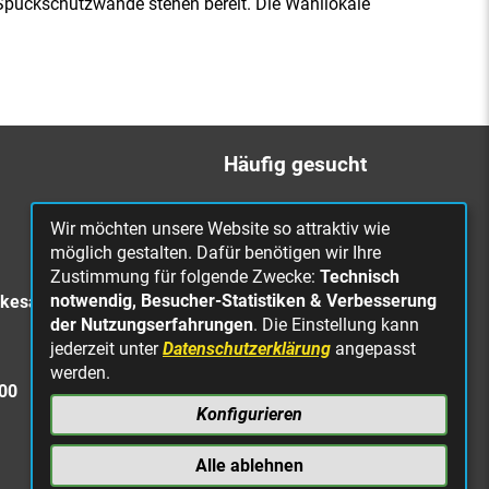
Spuckschutzwände stehen bereit. Die Wahllokale
Häufig gesucht
Bürgerbüro
Wir möchten unsere Website so attraktiv wie
Online Rathaus
möglich gestalten. Dafür benötigen wir Ihre
Zustimmung für folgende Zwecke:
Technisch
Was erledige ich wo?
notwendig, Besucher-Statistiken & Verbesserung
rkesa
Stellenangebote
der Nutzungserfahrungen
. Die Einstellung kann
jederzeit unter
Datenschutzerklärung
angepasst
Mängelmeldung
werden.
Straßenbeleuchtung
300
defekt
Konfigurieren
Alle ablehnen