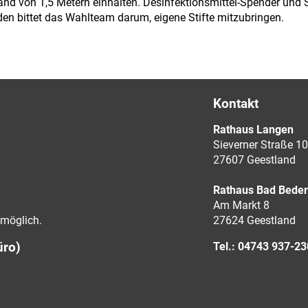
d von 1,5 Metern einhalten. Desinfektionsmittel-Spender und 
en bittet das Wahlteam darum, eigene Stifte mitzubringen.
Kontakt
Rathaus Langen
Sieverner Straße 10
27607 Geestland
Rathaus Bad Bede
Am Markt 8
möglich.
27624 Geestland
üro)
Tel.: 04743 937-2