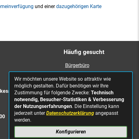
emeinverfügung
und einer
dazugehörigen Karte
Häufig gesucht
Bürgerbüro
Online Rathaus
Wir möchten unsere Website so attraktiv wie
Was erledige ich wo?
möglich gestalten. Dafür benötigen wir Ihre
rkesa
Zustimmung für folgende Zwecke:
Technisch
Stellenangebote
notwendig, Besucher-Statistiken & Verbesserung
Mängelmeldung
der Nutzungserfahrungen
. Die Einstellung kann
jederzeit unter
Datenschutzerklärung
angepasst
Straßenbeleuchtung
300
werden.
defekt
Konfigurieren