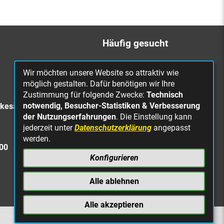
Häufig gesucht
Bürgerbüro
Wir möchten unsere Website so attraktiv wie
Online Rathaus
möglich gestalten. Dafür benötigen wir Ihre
Zustimmung für folgende Zwecke:
Technisch
Was erledige ich wo?
notwendig, Besucher-Statistiken & Verbesserung
rkesa
Stellenangebote
der Nutzungserfahrungen
. Die Einstellung kann
jederzeit unter
Datenschutzerklärung
angepasst
Mängelmeldung
werden.
Straßenbeleuchtung
300
defekt
Konfigurieren
Alle ablehnen
Alle akzeptieren
NACH OBEN