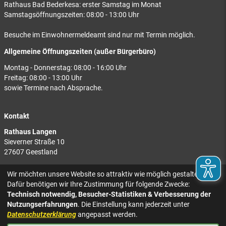
Rathaus Bad Bederkesa: erster Samstag im Monat
Samstagsöffnungszeiten: 08:00 - 13:00 Uhr
Besuche im Einwohnermeldeamt sind nur mit Termin möglich.
Allgemeine Öffnungszeiten (außer Bürgerbüro)
Montag - Donnerstag: 08:00 - 16:00 Uhr
Freitag: 08:00 - 13:00 Uhr
sowie Termine nach Absprache.
Kontakt
Rathaus Langen
Sieverner Straße 10
27607 Geestland
Rathaus Bad Bederkesa
Wir möchten unsere Website so attraktiv wie möglich gestalten.
Am Markt 8
Dafür benötigen wir Ihre Zustimmung für folgende Zwecke:
27624 Geestland
Technisch notwendig, Besucher-Statistiken & Verbesserung der
Nutzungserfahrungen
. Die Einstellung kann jederzeit unter
Tel.: 04743 937-2300
Datenschutzerklärung
angepasst werden.