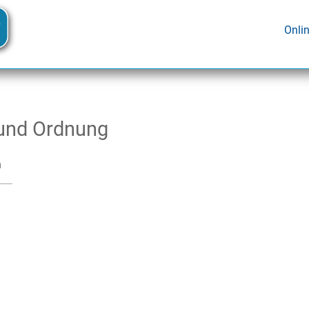
Onli
 und Ordnung
n