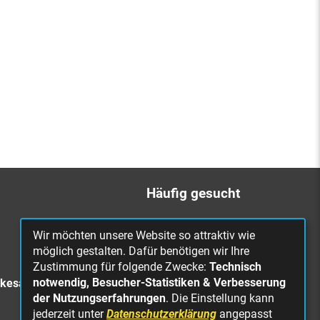
Häufig gesucht
Bürgerbüro
Wir möchten unsere Website so attraktiv wie
Online Rathaus
möglich gestalten. Dafür benötigen wir Ihre
Zustimmung für folgende Zwecke:
Technisch
Was erledige ich wo?
notwendig, Besucher-Statistiken & Verbesserung
rkesa
Stellenangebote
der Nutzungserfahrungen
. Die Einstellung kann
jederzeit unter
Datenschutzerklärung
angepasst
Mängelmeldung