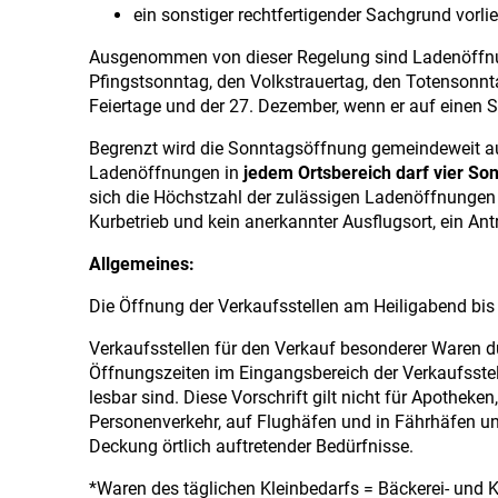
ein sonstiger rechtfertigender Sachgrund vorlie
Ausgenommen von dieser Regelung sind Ladenöffnu
Pfingstsonntag, den Volkstrauertag, den Totensonnt
Feiertage und der 27. Dezember, wenn er auf einen S
Begrenzt wird die Sonntagsöffnung gemeindeweit au
Ladenöffnungen in
jedem Ortsbereich darf vier So
sich die Höchstzahl der zulässigen Ladenöffnungen 
Kurbetrieb und kein anerkannter Ausflugsort, ein Antr
Allgemeines:
Die Öffnung der Verkaufsstellen am Heiligabend bis 
Verkaufsstellen für den Verkauf besonderer Waren d
Öffnungszeiten im Eingangsbereich der Verkaufsstel
lesbar sind. Diese Vorschrift gilt nicht für Apothek
Personenverkehr, auf Flughäfen und in Fährhäfen u
Deckung örtlich auftretender Bedürfnisse.
*Waren des täglichen Kleinbedarfs = Bäckerei- und K