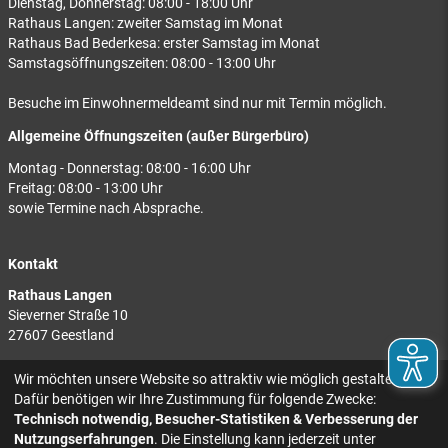
Dienstag, Donnerstag: 08:00 - 18:00 Uhr
Rathaus Langen: zweiter Samstag im Monat
Rathaus Bad Bederkesa: erster Samstag im Monat
Samstagsöffnungszeiten: 08:00 - 13:00 Uhr
Besuche im Einwohnermeldeamt sind nur mit Termin möglich.
Allgemeine Öffnungszeiten (außer Bürgerbüro)
Montag - Donnerstag: 08:00 - 16:00 Uhr
Freitag: 08:00 - 13:00 Uhr
sowie Termine nach Absprache.
Kontakt
Rathaus Langen
Sieverner Straße 10
27607 Geestland
Rathaus Bad Bederkesa
Wir möchten unsere Website so attraktiv wie möglich gestalten.
Am Markt 8
Dafür benötigen wir Ihre Zustimmung für folgende Zwecke:
27624 Geestland
Technisch notwendig, Besucher-Statistiken & Verbesserung der
Nutzungserfahrungen
. Die Einstellung kann jederzeit unter