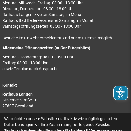
Montag, Mittwoch, Freitag: 08:00 - 13:00 Uhr
Dienstag, Donnerstag: 08:00 - 18:00 Uhr
Rathaus Langen: zweiter Samstag im Monat
Rathaus Bad Bederkesa: erster Samstag im Monat
Samstagsöffnungszeiten: 08:00 - 13:00 Uhr
Besuche im Einwohnermeldeamt sind nur mit Termin möglich.
Allgemeine Öffnungszeiten (außer Bürgerbüro)
Montag - Donnerstag: 08:00 - 16:00 Uhr
Freitag: 08:00 - 13:00 Uhr
sowie Termine nach Absprache.
Kontakt
Rathaus Langen
Sieverner Straße 10
27607 Geestland
Rathaus Bad Bederkesa
Wir möchten unsere Website so attraktiv wie möglich gestalten.
Am Markt 8
Dafür benötigen wir Ihre Zustimmung für folgende Zwecke:
27624 Geestland
Technisch notwendig, Besucher-Statistiken & Verbesserung der