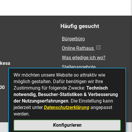
Häufig gesucht
Bürgerbüro
Online Rathaus
Was erledige ich wo?
rkesa
Stellenangebote
Wir möchten unsere Website so attraktiv wie
Mängelmeldung
möglich gestalten. Dafür benötigen wir Ihre
Straßenbeleuchtung
300
Zustimmung für folgende Zwecke:
Technisch
defekt
notwendig, Besucher-Statistiken & Verbesserung
der Nutzungserfahrungen
. Die Einstellung kann
jederzeit unter
Datenschutzerklärung
angepasst
werden.
Konfigurieren
NACH OBEN