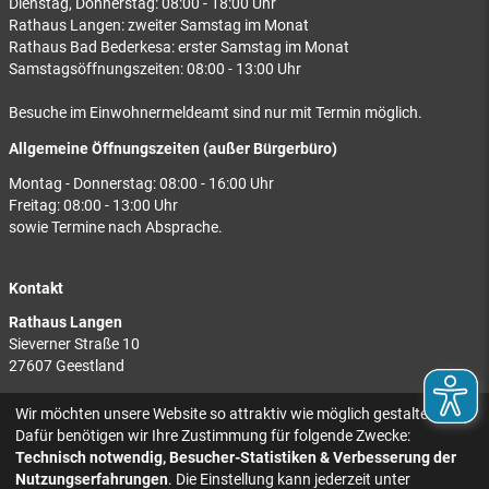
Dienstag, Donnerstag: 08:00 - 18:00 Uhr
Rathaus Langen: zweiter Samstag im Monat
Rathaus Bad Bederkesa: erster Samstag im Monat
Samstagsöffnungszeiten: 08:00 - 13:00 Uhr
Besuche im Einwohnermeldeamt sind nur mit Termin möglich.
Allgemeine Öffnungszeiten (außer Bürgerbüro)
Montag - Donnerstag: 08:00 - 16:00 Uhr
Freitag: 08:00 - 13:00 Uhr
sowie Termine nach Absprache.
Kontakt
Rathaus Langen
Sieverner Straße 10
27607 Geestland
Rathaus Bad Bederkesa
Wir möchten unsere Website so attraktiv wie möglich gestalten.
Am Markt 8
Dafür benötigen wir Ihre Zustimmung für folgende Zwecke:
27624 Geestland
Technisch notwendig, Besucher-Statistiken & Verbesserung der
Nutzungserfahrungen
. Die Einstellung kann jederzeit unter