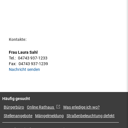
Kontakte:
Frau Laura Sahl
Tel.:
04743 937-1233
Fax:
04743 937-1239
Nachricht senden
Häufig gesucht
Bürgerbüro
Online Rathaus
Was erledige ich wo?
Stellenangebote
Mängelmeldung
Straßenbeleuchtung defekt