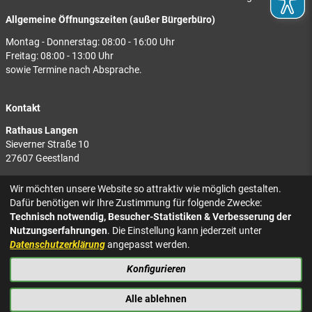
Allgemeine Öffnungszeiten (außer Bürgerbüro)
Montag - Donnerstag: 08:00 - 16:00 Uhr
Freitag: 08:00 - 13:00 Uhr
sowie Termine nach Absprache.
Kontakt
Rathaus Langen
Sieverner Straße 10
27607 Geestland
Rathaus Bad Bederkesa
Wir möchten unsere Website so attraktiv wie möglich gestalten.
Am Markt 8
Dafür benötigen wir Ihre Zustimmung für folgende Zwecke:
27624 Geestland
Technisch notwendig, Besucher-Statistiken & Verbesserung der
Nutzungserfahrungen
. Die Einstellung kann jederzeit unter
Tel.: 04743 937-2300
Datenschutzerklärung
angepasst werden.
Konfigurieren
KONTAKT
NACH OBEN
IMPRESSUM
Alle ablehnen
DATENSCHUTZ