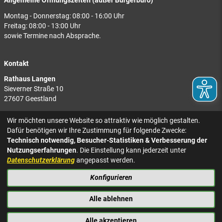
Allgemeine Öffnungszeiten (außer Bürgerbüro)
Montag - Donnerstag: 08:00 - 16:00 Uhr
Freitag: 08:00 - 13:00 Uhr
sowie Termine nach Absprache.
Kontakt
Rathaus Langen
Sieverner Straße 10
27607 Geestland
Rathaus Bad Bederkesa
Wir möchten unsere Website so attraktiv wie möglich gestalten.
Am Markt 8
Dafür benötigen wir Ihre Zustimmung für folgende Zwecke:
27624 Geestland
Technisch notwendig, Besucher-Statistiken & Verbesserung der
Nutzungserfahrungen
. Die Einstellung kann jederzeit unter
Tel.: 04743 937-2300
Datenschutzerklärung
angepasst werden.
Konfigurieren
KONTAKT
NACH OBEN
IMPRESSUM
Alle ablehnen
DATENSCHUTZ
BARRIEREFREIHEIT
Alle akzeptieren