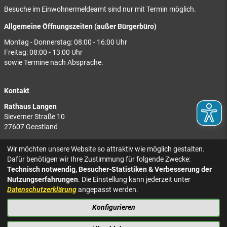
Besuche im Einwohnermeldeamt sind nur mit Termin möglich.
Allgemeine Öffnungszeiten (außer Bürgerbüro)
Montag - Donnerstag: 08:00 - 16:00 Uhr
Freitag: 08:00 - 13:00 Uhr
sowie Termine nach Absprache.
Kontakt
Rathaus Langen
Sieverner Straße 10
27607 Geestland
Rathaus Bad Bederkesa
Wir möchten unsere Website so attraktiv wie möglich gestalten.
Am Markt 8
Dafür benötigen wir Ihre Zustimmung für folgende Zwecke:
27624 Geestland
Technisch notwendig, Besucher-Statistiken & Verbesserung der
Nutzungserfahrungen
. Die Einstellung kann jederzeit unter
Tel.: 04743 937-2300
Datenschutzerklärung
angepasst werden.
Konfigurieren
KONTAKT
NACH OBEN
IMPRESSUM