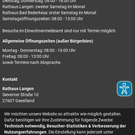
Dienstag, Donnerstag: 08:00 - 18:00 Uhr
Rathaus Langen: zweiter Samstag im Monat
Rathaus Bad Bederkesa: erster Samstag im Monat
Samstagsöffnungszeiten: 08:00 - 13:00 Uhr
Besuche im Einwohnermeldeamt sind nur mit Termin möglich.
Allgemeine Öffnungszeiten (außer Bürgerbüro)
Montag - Donnerstag: 08:00 - 16:00 Uhr
Freitag: 08:00 - 13:00 Uhr
sowie Termine nach Absprache.
Kontakt
Rathaus Langen
Sieverner Straße 10
27607 Geestland
Rathaus Bad Bederkesa
Wir möchten unsere Website so attraktiv wie möglich gestalten.
Am Markt 8
Dafür benötigen wir Ihre Zustimmung für folgende Zwecke:
27624 Geestland
Technisch notwendig, Besucher-Statistiken & Verbesserung der
Nutzungserfahrungen
. Die Einstellung kann jederzeit unter