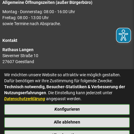
Allgemeine Öffnungszeiten (außer Bürgerbüro)
Montag - Donnerstag: 08:00 - 16:00 Uhr
Freitag: 08:00 - 13:00 Uhr
sowie Termine nach Absprache.
Kontakt
Rathaus Langen
Sieverner Straße 10
27607 Geestland
Rathaus Bad Bederkesa
Wir möchten unsere Website so attraktiv wie möglich gestalten.
Am Markt 8
Dafür benötigen wir Ihre Zustimmung für folgende Zwecke:
27624 Geestland
Technisch notwendig, Besucher-Statistiken & Verbesserung der
Nutzungserfahrungen
. Die Einstellung kann jederzeit unter
Tel.: 04743 937-2300
Datenschutzerklärung
angepasst werden.
Konfigurieren
KONTAKT
NACH OBEN
IMPRESSUM
Alle ablehnen
DATENSCHUTZ
BARRIEREFREIHEIT