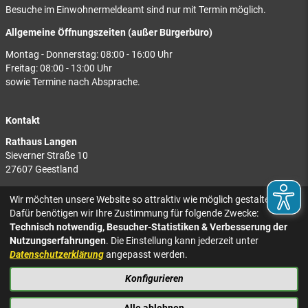
Besuche im Einwohnermeldeamt sind nur mit Termin möglich.
Allgemeine Öffnungszeiten (außer Bürgerbüro)
Montag - Donnerstag: 08:00 - 16:00 Uhr
Freitag: 08:00 - 13:00 Uhr
sowie Termine nach Absprache.
Kontakt
Rathaus Langen
Sieverner Straße 10
27607 Geestland
Rathaus Bad Bederkesa
Wir möchten unsere Website so attraktiv wie möglich gestalten.
Am Markt 8
Dafür benötigen wir Ihre Zustimmung für folgende Zwecke:
27624 Geestland
Technisch notwendig, Besucher-Statistiken & Verbesserung der
Nutzungserfahrungen
. Die Einstellung kann jederzeit unter
Tel.: 04743 937-2300
Datenschutzerklärung
angepasst werden.
Konfigurieren
KONTAKT
NACH OBEN
IMPRESSUM