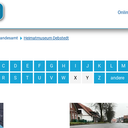
Onli
tandesamt
Heimatmuseum Debstedt
C
D
E
F
G
H
I
J
K
L
M
R
S
T
U
V
W
X
Y
Z
andere