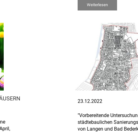
Weiterlesen
HÄUSERN
23.12.2022
"Vorbereitende Untersuchung
ine
städtebaulichen Sanierun
pril,
von Langen und Bad Beder